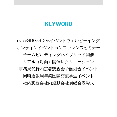
KEYWORD
ovice
SDGs
SDGsイベント
ウェルビーイング
オンラインイベント
カンファレンス
セミナー
チームビルディング
ハイブリッド開催
リアル（対面）開催
レクリエーション
事務局代行
内定者懇親会
労働組合イベント
同時通訳
周年祭
国際交流
学生イベント
社内懇親会
社内運動会
社員総会
表彰式