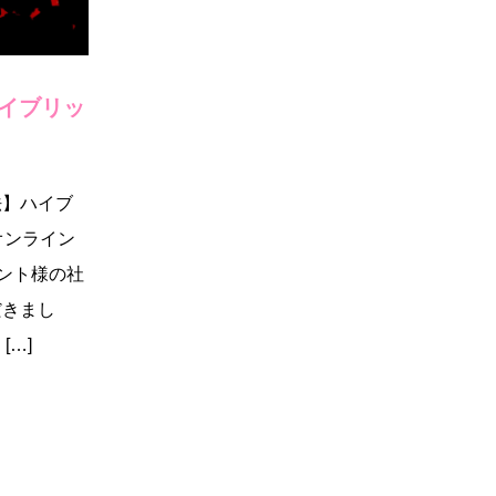
イブリッ
法】ハイブ
オンライン
アント様の社
だきまし
[…]