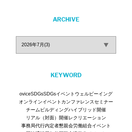
ARCHIVE
KEYWORD
ovice
SDGs
SDGsイベント
ウェルビーイング
オンラインイベント
カンファレンス
セミナー
チームビルディング
ハイブリッド開催
リアル（対面）開催
レクリエーション
事務局代行
内定者懇親会
労働組合イベント