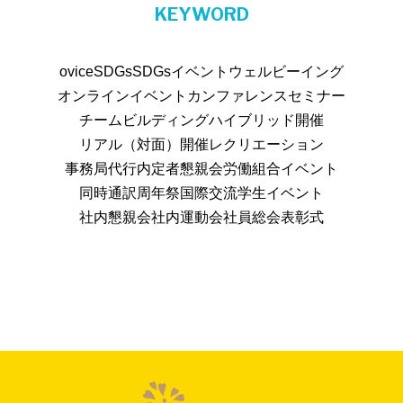
KEYWORD
ovice
SDGs
SDGsイベント
ウェルビーイング
オンラインイベント
カンファレンス
セミナー
チームビルディング
ハイブリッド開催
リアル（対面）開催
レクリエーション
事務局代行
内定者懇親会
労働組合イベント
同時通訳
周年祭
国際交流
学生イベント
社内懇親会
社内運動会
社員総会
表彰式