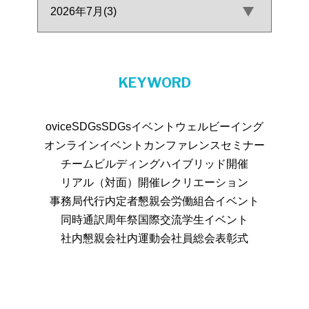
KEYWORD
ovice
SDGs
SDGsイベント
ウェルビーイング
オンラインイベント
カンファレンス
セミナー
チームビルディング
ハイブリッド開催
リアル（対面）開催
レクリエーション
事務局代行
内定者懇親会
労働組合イベント
同時通訳
周年祭
国際交流
学生イベント
社内懇親会
社内運動会
社員総会
表彰式