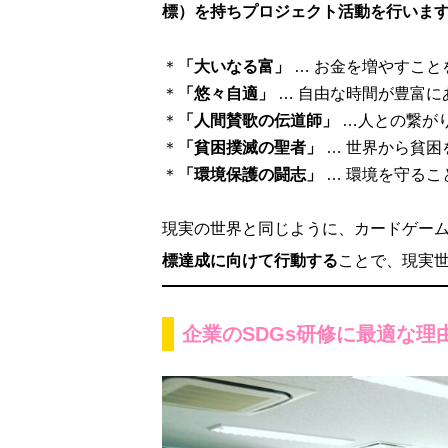
標）を持ちプロジェクト活動を行いま
＊
「大いなる富」
… お金を増やすこと
＊
「悠々自適」
… 自由な時間が豊富に
＊
「人間賛歌の伝道師」
…人との繋が
＊
「貧困撲滅の聖者」
… 世界から貧困
＊
「環境保護の闘志」
… 環境を守るこ
現実の世界と同じように、カードゲー
標達成に向けて行動する
ことで、現実世
企業のSDGs研修に最適な