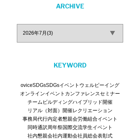
ARCHIVE
KEYWORD
ovice
SDGs
SDGsイベント
ウェルビーイング
オンラインイベント
カンファレンス
セミナー
チームビルディング
ハイブリッド開催
リアル（対面）開催
レクリエーション
事務局代行
内定者懇親会
労働組合イベント
同時通訳
周年祭
国際交流
学生イベント
社内懇親会
社内運動会
社員総会
表彰式