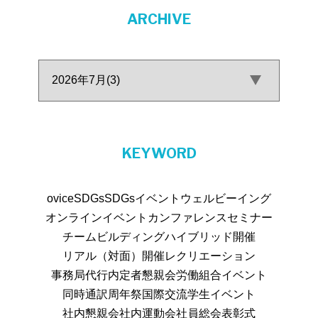
ARCHIVE
KEYWORD
ovice
SDGs
SDGsイベント
ウェルビーイング
オンラインイベント
カンファレンス
セミナー
チームビルディング
ハイブリッド開催
リアル（対面）開催
レクリエーション
事務局代行
内定者懇親会
労働組合イベント
同時通訳
周年祭
国際交流
学生イベント
社内懇親会
社内運動会
社員総会
表彰式