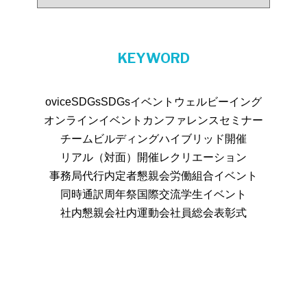
KEYWORD
ovice
SDGs
SDGsイベント
ウェルビーイング
オンラインイベント
カンファレンス
セミナー
チームビルディング
ハイブリッド開催
リアル（対面）開催
レクリエーション
事務局代行
内定者懇親会
労働組合イベント
同時通訳
周年祭
国際交流
学生イベント
社内懇親会
社内運動会
社員総会
表彰式