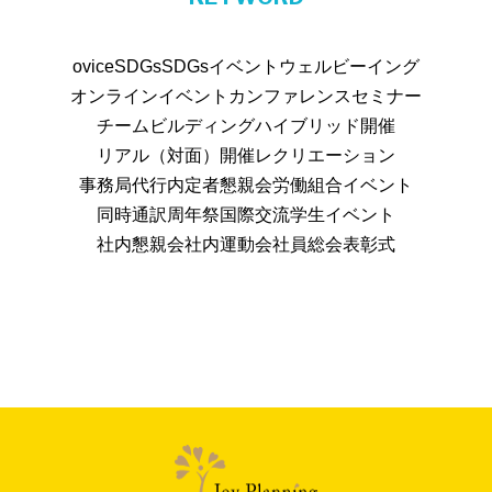
ovice
SDGs
SDGsイベント
ウェルビーイング
オンラインイベント
カンファレンス
セミナー
チームビルディング
ハイブリッド開催
リアル（対面）開催
レクリエーション
事務局代行
内定者懇親会
労働組合イベント
同時通訳
周年祭
国際交流
学生イベント
社内懇親会
社内運動会
社員総会
表彰式