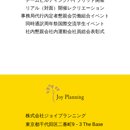
チームビルディング
ハイブリッド開催
リアル（対面）開催
レクリエーション
事務局代行
内定者懇親会
労働組合イベント
同時通訳
周年祭
国際交流
学生イベント
社内懇親会
社内運動会
社員総会
表彰式
株式会社ジョイプランニング
東京都千代田区二番町9－3 The Base