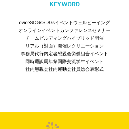
KEYWORD
ovice
SDGs
SDGsイベント
ウェルビーイング
オンラインイベント
カンファレンス
セミナー
チームビルディング
ハイブリッド開催
リアル（対面）開催
レクリエーション
事務局代行
内定者懇親会
労働組合イベント
同時通訳
周年祭
国際交流
学生イベント
社内懇親会
社内運動会
社員総会
表彰式